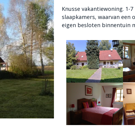
Knusse vakantiewoning. 1-7 
slaapkamers, waarvan een o
eigen besloten binnentuin m
Vooraanzicht boederij
k